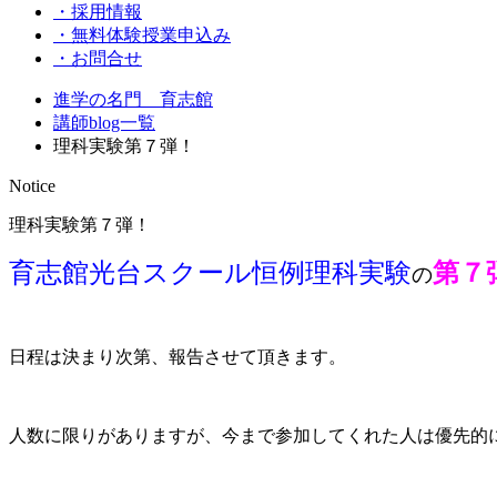
・採用情報
・無料体験授業申込み
・お問合せ
進学の名門 育志館
講師blog一覧
理科実験第７弾！
Notice
理科実験第７弾！
育志館光台スクール恒例理科実験
第７
の
日程は決まり次第、報告させて頂きます。
人数に限りがありますが、今まで参加してくれた人は優先的