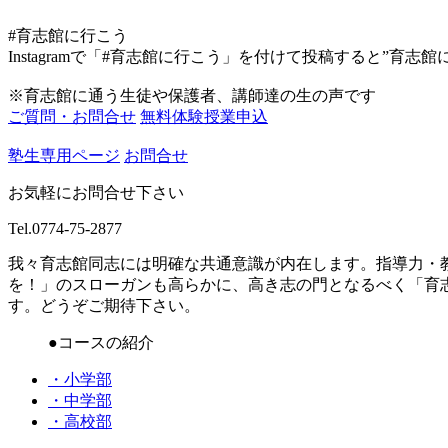
#育志館に行こう
Instagramで「#育志館に行こう」を付けて投稿すると”育志
※育志館に通う生徒や保護者、講師達の生の声です
ご質問・お問合せ
無料体験授業申込
塾生専用ページ
お問合せ
お気軽にお問合せ下さい
Tel.
0774-75-2877
我々育志館同志には明確な共通意識が内在します。指導力・
を！」のスローガンも高らかに、高き志の門となるべく「育
す。どうぞご期待下さい。
●コースの紹介
・小学部
・中学部
・高校部