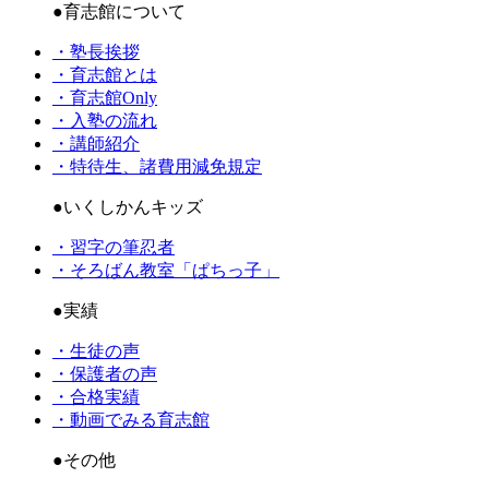
●育志館について
・塾長挨拶
・育志館とは
・育志館Only
・入塾の流れ
・講師紹介
・特待生、諸費用減免規定
●いくしかんキッズ
・習字の筆忍者
・そろばん教室「ぱちっ子」
●実績
・生徒の声
・保護者の声
・合格実績
・動画でみる育志館
●その他