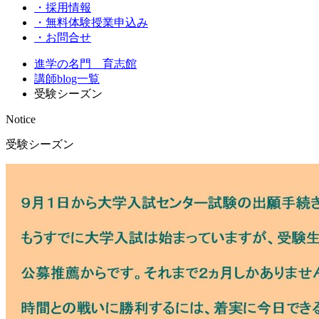
・採用情報
・無料体験授業申込み
・お問合せ
進学の名門 育志館
講師blog一覧
受験シーズン
Notice
受験シーズン