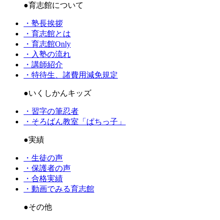
●育志館について
・塾長挨拶
・育志館とは
・育志館Only
・入塾の流れ
・講師紹介
・特待生、諸費用減免規定
●いくしかんキッズ
・習字の筆忍者
・そろばん教室「ぱちっ子」
●実績
・生徒の声
・保護者の声
・合格実績
・動画でみる育志館
●その他