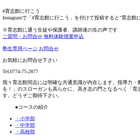
#育志館に行こう
Instagramで「#育志館に行こう」を付けて投稿すると”育志
※育志館に通う生徒や保護者、講師達の生の声です
ご質問・お問合せ
無料体験授業申込
塾生専用ページ
お問合せ
お気軽にお問合せ下さい
Tel.
0774-75-2877
我々育志館同志には明確な共通意識が内在します。指導力・
を！」のスローガンも高らかに、高き志の門となるべく「育
す。どうぞご期待下さい。
●コースの紹介
・小学部
・中学部
・高校部